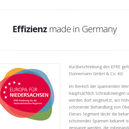
Qualität 100%
Effizienz
made in Germany
Tradition
Qualität 100%
Kurzbeschreibung des EFRE gefö
Dünnemann GmbH & Co. KG
Im Bereich der spannenden Werk
hauptsächlich Schraubzwingen 
werden dort eingesetzt, wo höh
schonende Behandlung von Oberf
Dieses Segment deckt die bek
schonendes Spannen bekannt ist
gespannt werden, die miteinande